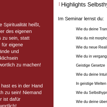
Highlights Selbst
Im Seminar lernst du:
 Spiritualität heißt,
Wie du deine Tran
er des eigenen
 zu sein, statt
Wie du mit morpho
 für eigene
Wie du neue Reali
ände und
Wie du in vergang
klichsein
wortlich zu machen!
Geistige Gesetze
Wie du deine Intui
In geistige Welte
 hast es in der Hand
ich zu sein! Niemand
Wie du Selbsthypn
 ist dafür
Wie du deine über
wortlich!