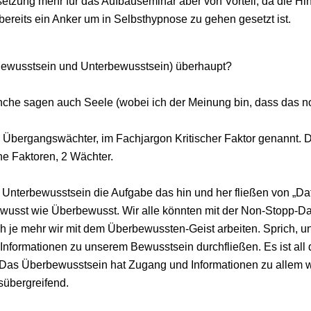
etzung mehr für das Aufbauseminar aber von Vorteil, da die H
reits ein Anker um in Selbsthypnose zu gehen gesetzt ist.
ewusstsein und Unterbewusstsein) überhaupt?
nche sagen auch Seele (wobei ich der Meinung bin, dass das n
Übergangswächter, im Fachjargon Kritischer Faktor genannt. D
che Faktoren, 2 Wächter.
terbewusstsein die Aufgabe das hin und her fließen von „Daten“
ewusst wie Überbewusst. Wir alle könnten mit der Non-Stopp-Da
och je mehr wir mit dem Überbewussten-Geist arbeiten. Sprich,
 Informationen zu unserem Bewusstsein durchfließen. Es ist all da
 Das Überbewusstsein hat Zugang und Informationen zu allem wa
sübergreifend.