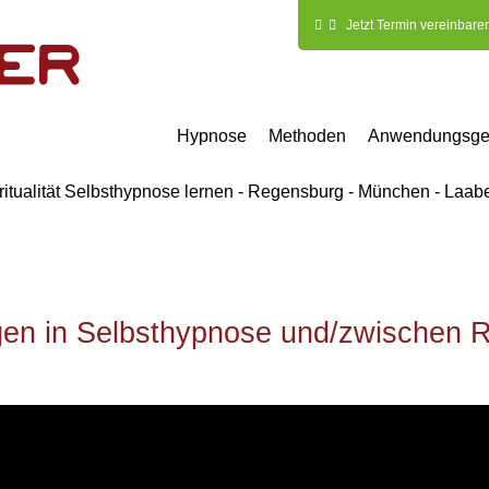
Jetzt Termin vereinbare
Hypnose
Methoden
Anwendungsge
hypnose 2 - Yo
al Way!
ngen in Selbsthypnose und/zwischen 
mit deinem Überbewusstsein
chen - Laaberberg