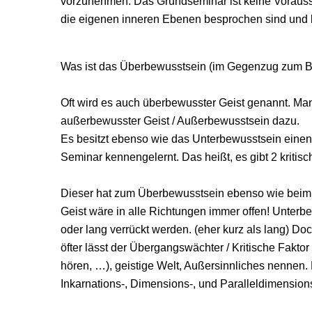
vorzunehmen.
Das Grundseminar ist keine Vorauss
die eigenen inneren Ebenen besprochen sind und be
Was ist das Überbewusstsein (im Gegenzug zum B
Oft wird es auch überbewusster Geist genannt. Ma
außerbewusster Geist / Außerbewusstsein dazu.
Es besitzt ebenso wie das Unterbewusstsein einen 
Seminar kennengelernt. Das heißt, es gibt 2 kritis
Dieser hat zum Überbewusstsein ebenso wie beim Un
Geist wäre in alle Richtungen immer offen! Unterb
oder lang verrückt werden. (eher kurz als lang) D
öfter lässt der Übergangswächter / Kritische Faktor
hören, …), geistige Welt, Außersinnliches nennen.
Inkarnations-, Dimensions-, und Paralleldimension