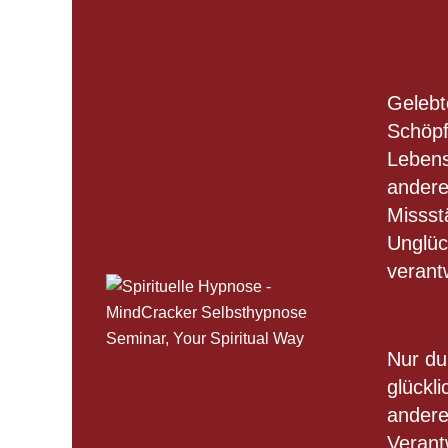
Gelebte
Schöpf
Lebens
andere
Missst
Unglüc
verant
Nur du
glückl
anderer
Verant