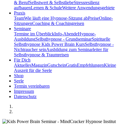
& Beruf
Selbstwert & Selbstliebe
Stressresilienz
aufbauen
Lernen & Schule
Weitere Anwendungsgebiete
Praxis
Team
Wie läuft eine Hypnose-Sitzung ab
Preise
Online-
Sitzungen
Coaching & Coachingreisen
Seminare
Termine im Überblick
Info-Abende
Hypnose-
Ausbildung
Selbsthypnose - Grundseminar
Spirituelle
Selbsthypnose
Kids Power Brain Kurs
Selbsthypnose -
Nichtraucher sein
Ausbildung zum Seminarleiter für
Selbsthypnose & Traumreisen
Für Dich
Aktuelles
Magazin
Gutschein
Gratis
Empfehlungen
Kleine
Auszeit für die Seele
Shop
Seele
Termin vereinbaren
Impressum
Datenschutz