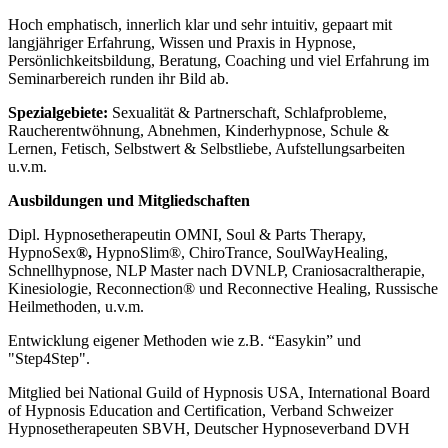
Hoch emphatisch, innerlich klar und sehr intuitiv, gepaart mit
langjähriger Erfahrung, Wissen und Praxis in Hypnose,
Persönlichkeitsbildung, Beratung, Coaching und viel Erfahrung im
Seminarbereich runden ihr Bild ab.
Spezialgebiete:
Sexualität & Partnerschaft, Schlafprobleme,
Raucherentwöhnung, Abnehmen, Kinderhypnose, Schule &
Lernen, Fetisch, Selbstwert & Selbstliebe, Aufstellungsarbeiten
u.v.m.
Ausbildungen und Mitgliedschaften
Dipl. Hypnosetherapeutin OMNI, Soul & Parts Therapy,
HypnoSex
®,
HypnoSlim®, ChiroTrance, SoulWayHealing,
Schnellhypnose, NLP Master nach DVNLP, Craniosacraltherapie,
Kinesiologie, Reconnection® und Reconnective Healing, Russische
Heilmethoden, u.v.m.
Entwicklung eigener Methoden wie z.B. “Easykin” und
"Step4Step".
Mitglied bei National Guild of Hypnosis USA, International Board
of Hypnosis Education and Certification, Verband Schweizer
Hypnosetherapeuten SBVH, Deutscher Hypnoseverband DVH