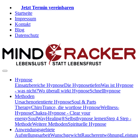
Jetzt Termin vereinbaren
Startseite
Impressum
Kontakt
Blog
Datenschutz
Hypnose
Einsatzbereiche Hypnose
Die Hypnosetiefen
Was ist Hypnose
- was nicht?
Wo überall wirkt Hypnose
Schnellhypnose
Methoden
Ursachenorientierte Hypnose
Soul & Parts
Therapy
ChiroTrance, die wortlose Hypnose
Wellness-
Hypnose
Chakra-Hypnose - Clear your
energy
SoulWayHealing®
Selbsthypnose lernen
Step 4 Step -
Methode
Weitere Methoden
Spirituelle Hypnose
Anwendungsgebiete
Aufstellungsarbeit
Wunschgewicht
Raucherentwöhnung
Leistun