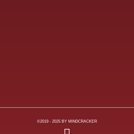
AGB
Datenschutz
Termin vereinbaren
Sitemap
Stoppt die Wegwerf-Mentalität
Das „Leading“ der Psychopathen
Zeitdiebe und Wirtschaftskiller
Menschen, die die Welt nicht braucht!
Warum Firmen oft Affen „kaufen“!
©2019 - 2025 BY MINDCRACKER