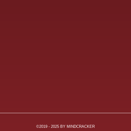
Impressum
AGB
Datenschutz
Termin vereinbaren
Sitemap
Stoppt die Wegwerf-Mentalität
Das „Leading“ der Psychopathen
Zeitdiebe und Wirtschaftskiller
Menschen, die die Welt nicht braucht!
Warum Firmen oft Affen „kaufen“!
©2019 - 2025 BY MINDCRACKER